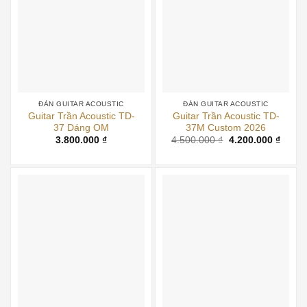
ĐÀN GUITAR ACOUSTIC
ĐÀN GUITAR ACOUSTIC
Guitar Trần Acoustic TD-
Guitar Trần Acoustic TD-
37 Dáng OM
37M Custom 2026
Giá
Giá
3.800.000
₫
4.500.000
₫
4.200.000
₫
gốc
hiện
là:
tại
4.500.000 ₫.
là:
4.200.