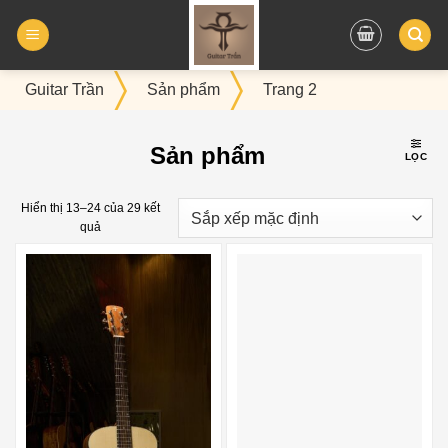
Bỏ
qua
nội
dung
Guitar Trần
Sản phẩm
Trang 2
Sản phẩm
LỌC
Hiển thị 13–24 của 29 kết
quả