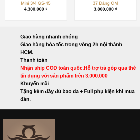
Mini 3/4 GS-45
37 Dáng OM
4.300.000
₫
3.800.000
₫
Giao hàng nhanh chóng
Giao hàng hỏa tốc trong vòng 2h nội thành
HCM.
Thanh toán
Nhận ship COD toàn quốc.Hỗ trợ trả góp qua thẻ
tín dụng với sản phẩm trên 3.000.000
Khuyến mãi
Tặng kèm đầy đủ bao da + Full phụ kiện khi mua
đàn.