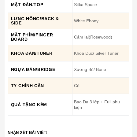
MẶT ĐÀN/TOP
Sitka Spuce
LƯNG HÔNG/BACK &
White Ebony
SIDE
MẶT PHÍM/FINGER
Cẩm lai(Rosewood)
BOARD
KHÓA ĐÀN/TUNER
Khóa Đúc/ Silver Tuner
NGỰA ĐÀN/BRIDGE
Xương Bò/ Bone
TY CHỈNH CẦN
Có
Bao Da 3 lớp + Full phụ
QUÀ TẶNG KÈM
kiện
NHẬN XÉT BÀI VIẾT!