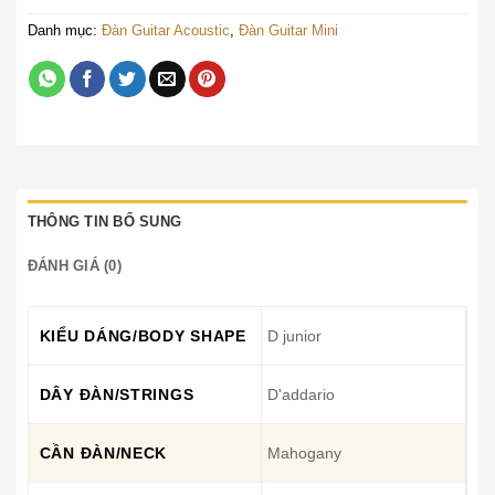
Danh mục:
Đàn Guitar Acoustic
,
Đàn Guitar Mini
THÔNG TIN BỔ SUNG
ĐÁNH GIÁ (0)
KIỂU DÁNG/BODY SHAPE
D junior
DÂY ĐÀN/STRINGS
D'addario
CẦN ĐÀN/NECK
Mahogany