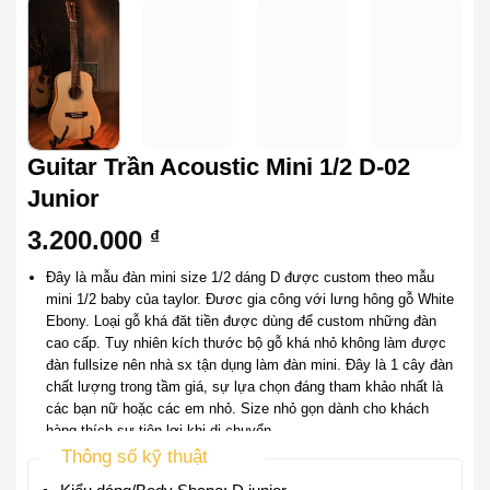
Guitar Trần Acoustic Mini 1/2 D-02
Junior
3.200.000
₫
Đây là mẫu đàn mini size 1/2 dáng D được custom theo mẫu
mini 1/2 baby của taylor. Đươc gia công với lưng hông gỗ White
Ebony. Loại gỗ khá đăt tiền được dùng để custom những đàn
cao cấp. Tuy nhiên kích thước bộ gỗ khá nhỏ không làm được
đàn fullsize nên nhà sx tận dụng làm đàn mini. Đây là 1 cây đàn
chất lượng trong tầm giá, sự lựa chọn đáng tham khảo nhất là
các bạn nữ hoặc các em nhỏ. Size nhỏ gọn dành cho khách
hàng thích sự tiện lợi khi di chuyển.
Đặc trưng của dòng mini là nhỏ gọn dễ ôm thoải mái, đặc biệt
Thông số kỹ thuật
cần đàn ngắn hơn fullsize nên độ căng dây rất nhẹ. Nữ hay các