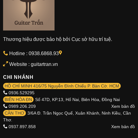
Thương hiệu được bảo hộ bởi Cục sở hữu trí tuệ.
Hotline :
0938.6868.93
Website : guitartran.vn
CHI NHÁNH
HỒ CHÍ MINH 416/75 Nguyễn Đình Chiểu P. Bàn Cờ. HCM
0936.529295
BIÊN HÒA ĐN
Số 47D, KP.13, Hố Nai, Biên Hòa, Đồng Nai
0989.206.209
Xem bản đồ
CẦN THƠ
3/6A Đ. Trần Ngọc Quế, Xuân Khánh, Ninh Kiều, Cần
Thơ.
0937.897.858
Xem bản đồ