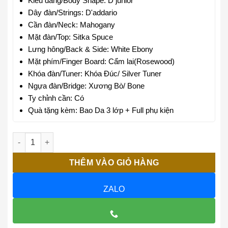
Kiểu dáng/Body Shape:
D junior
em nhỏ bấm thoải mái không sợ đau tay.
Dây đàn/Strings:
D'addario
Cần đàn/Neck:
Mahogany
Mặt đàn/Top:
Sitka Spuce
Lưng hông/Back & Side:
White Ebony
Mặt phím/Finger Board:
Cẩm lai(Rosewood)
Khóa đàn/Tuner:
Khóa Đúc/ Silver Tuner
Ngựa đàn/Bridge:
Xương Bò/ Bone
Ty chỉnh cần:
Có
Quà tặng kèm:
Bao Da 3 lớp + Full phụ kiện
Guitar Trần Acoustic Mini 1/2 D-02 Junior số lượng
THÊM VÀO GIỎ HÀNG
ZALO