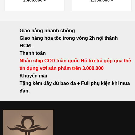
2.400.000
₫
1.950.000
₫
Giao hàng nhanh chóng
Giao hàng hỏa tốc trong vòng 2h nội thành
HCM.
Thanh toán
Nhận ship COD toàn quốc.Hỗ trợ trả góp qua thẻ
tín dụng với sản phẩm trên 3.000.000
Khuyến mãi
Tặng kèm đầy đủ bao da + Full phụ kiện khi mua
đàn.