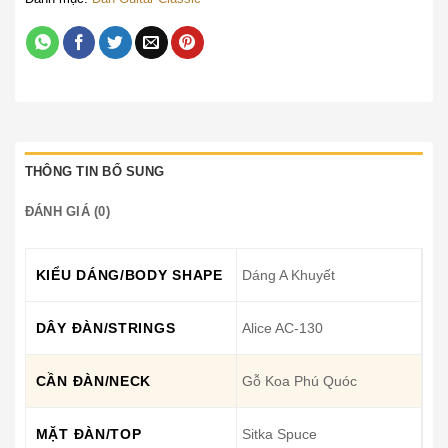
THÔNG TIN BỔ SUNG
ĐÁNH GIÁ (0)
KIỂU DÁNG/BODY SHAPE
Dáng A Khuyết
DÂY ĐÀN/STRINGS
Alice AC-130
CẦN ĐÀN/NECK
Gỗ Koa Phú Quóc
MẶT ĐÀN/TOP
Sitka Spuce