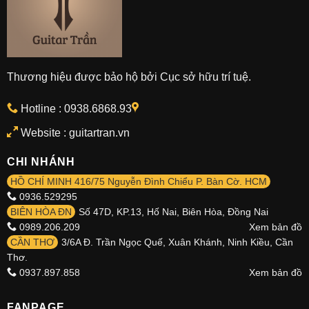
Thương hiệu được bảo hộ bởi Cục sở hữu trí tuệ.
Hotline :
0938.6868.93
Website : guitartran.vn
CHI NHÁNH
HỒ CHÍ MINH 416/75 Nguyễn Đình Chiểu P. Bàn Cờ. HCM
0936.529295
BIÊN HÒA ĐN
Số 47D, KP.13, Hố Nai, Biên Hòa, Đồng Nai
0989.206.209
Xem bản đồ
CẦN THƠ
3/6A Đ. Trần Ngọc Quế, Xuân Khánh, Ninh Kiều, Cần
Thơ.
0937.897.858
Xem bản đồ
FANPAGE