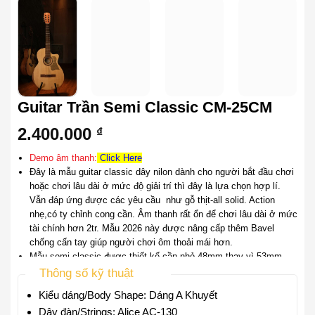
Guitar Trần Semi Classic CM-25CM
2.400.000
₫
Demo âm thanh:
Click Here
Đây là mẫu guitar classic dây nilon dành cho người bắt đầu chơi
hoặc chơi lâu dài ở mức độ giải trí thì đây là lựa chọn hợp lí.
Vẫn đáp ứng được các yêu cầu như gỗ thịt-all solid. Action
nhẹ,có ty chỉnh cong cần. Âm thanh rất ổn để chơi lâu dài ở mức
tài chính hơn 2tr. Mẫu 2026 này được nâng cấp thêm Bavel
chống cấn tay giúp người chơi ôm thoải mái hơn.
Mẫu semi classic được thiết kế cần nhỏ 48mm thay vì 53mm
truyền thống giúp người chơi dễ bấm hơn.
Thông số kỹ thuật
Kiểu dáng/Body Shape:
Dáng A Khuyết
Dây đàn/Strings:
Alice AC-130