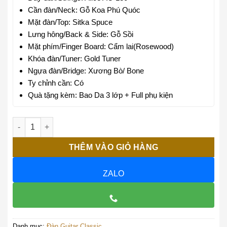
Cần đàn/Neck:
Gỗ Koa Phú Quóc
Mặt đàn/Top:
Sitka Spuce
Lưng hông/Back & Side:
Gỗ Sồi
Mặt phím/Finger Board:
Cẩm lai(Rosewood)
Khóa đàn/Tuner:
Gold Tuner
Ngựa đàn/Bridge:
Xương Bò/ Bone
Ty chỉnh cần:
Có
Quà tặng kèm:
Bao Da 3 lớp + Full phụ kiện
Guitar Trần Semi Classic CM-25CM số lượng
THÊM VÀO GIỎ HÀNG
ZALO
Danh mục:
Đàn Guitar Classic