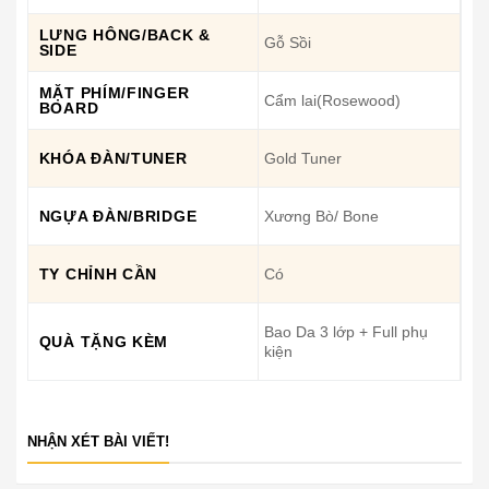
LƯNG HÔNG/BACK &
Gỗ Sồi
SIDE
MẶT PHÍM/FINGER
Cẩm lai(Rosewood)
BOARD
KHÓA ĐÀN/TUNER
Gold Tuner
NGỰA ĐÀN/BRIDGE
Xương Bò/ Bone
TY CHỈNH CẦN
Có
Bao Da 3 lớp + Full phụ
QUÀ TẶNG KÈM
kiện
NHẬN XÉT BÀI VIẾT!