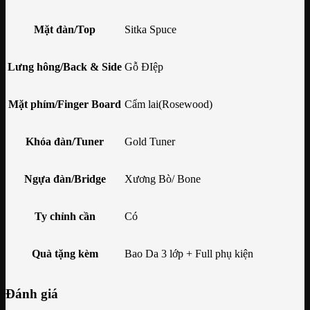
Mặt đàn/Top
Sitka Spuce
Lưng hông/Back & Side
Gỗ ĐIệp
Mặt phím/Finger Board
Cẩm lai(Rosewood)
Khóa đàn/Tuner
Gold Tuner
Ngựa đàn/Bridge
Xương Bò/ Bone
Ty chỉnh cần
Có
Quà tặng kèm
Bao Da 3 lớp + Full phụ kiện
Đánh giá