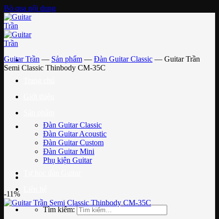
Bỏ qua nội dung
Guitar Trần
—
Sản phẩm
—
Đàn Guitar Classic
—
Guitar Trần
Semi Classic Thinbody CM-35C
Trang chủ
Giới thiệu
Sản phẩm
Đàn Guitar Classic
Đàn Guitar Acoustic
Đàn Guitar Custom
Đàn Guitar Mini
Phụ kiện Guitar
Tự học đàn Guitar
Liên hệ
-11%
Tìm kiếm: