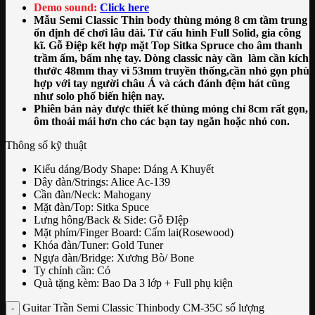
Demo sound:
Click here
Mẫu Semi Classic Thin body thùng mỏng 8 cm tầm trung
ổn định để chơi lâu dài. Từ cấu hình Full Solid, gia công
kĩ. Gỗ Điệp kết hợp mặt Top Sitka Spruce cho âm thanh
trầm ấm, bấm nhẹ tay. Dòng classic này cần làm cần kích
thước 48mm thay vì 53mm truyền thống,cần nhỏ gọn phù
hợp với tay người châu Á và cách đánh đệm hát cũng
như solo phổ biến hiện nay.
Phiên bản này được thiết kế thùng mỏng chỉ 8cm rất gọn,
ôm thoải mái hơn cho các bạn tay ngắn hoặc nhỏ con.
Thông số kỹ thuật
Kiểu dáng/Body Shape:
Dáng A Khuyết
Dây đàn/Strings:
Alice Ac-139
Cần đàn/Neck:
Mahogany
Mặt đàn/Top:
Sitka Spuce
Lưng hông/Back & Side:
Gỗ ĐIệp
Mặt phím/Finger Board:
Cẩm lai(Rosewood)
Khóa đàn/Tuner:
Gold Tuner
Ngựa đàn/Bridge:
Xương Bò/ Bone
Ty chỉnh cần:
Có
Quà tặng kèm:
Bao Da 3 lớp + Full phụ kiện
Guitar Trần Semi Classic Thinbody CM-35C số lượng