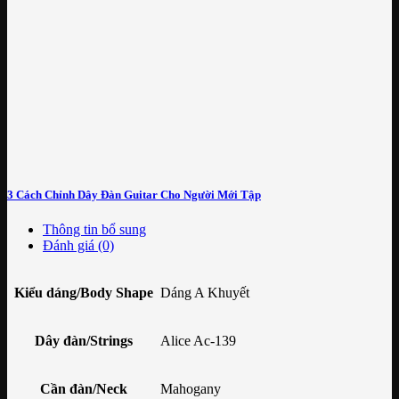
3 Cách Chỉnh Dây Đàn Guitar Cho Người Mới Tập
Thông tin bổ sung
Đánh giá (0)
Kiểu dáng/Body Shape
Dáng A Khuyết
Dây đàn/Strings
Alice Ac-139
Cần đàn/Neck
Mahogany